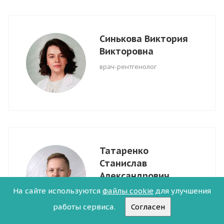
Синькова Виктория
Викторовна
врач-рентгенолог
Татаренко
Станислав
Александрович
На сайте используются
файлы cookie
для улучшения
врач-рентгенолог
работы сервиса.
Согласен