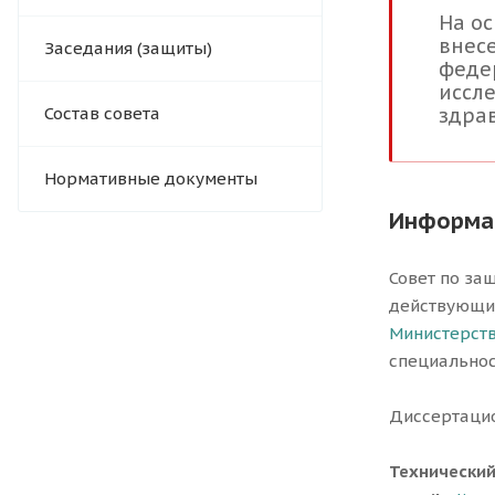
На ос
внес
Заседания (защиты)
феде
иссл
Состав совета
здра
Нормативные документы
Информац
Совет по защ
действующий
Министерств
специальнос
Диссертацио
Технический