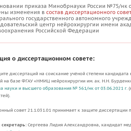
новании приказа Минобрнауки России №75/нк от 2
ены изменения в
состав диссертационного совета
рального государственного автономного учре
едовательский центр нейрохирургии имени акад
воохранения Российской Федерации
ия о диссертационном совете:
ите диссертаций на соискание учёной степени кандидата на
 на базе ФГАУ «НМИЦ нейрохирургии им. ак. Н.Н. Бурден
а науки и высшего образования № 561/нк от 03.06.2021 г.
тей).
нный совет 21.1.031.01 принимает к защите диссертации п
 секретарь:
Сергеева Лидия Александровна, кандидат ме