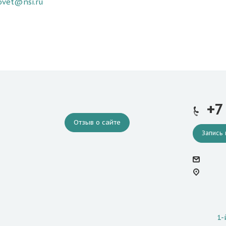
ovet@nsi.ru
+7
Отзыв о сайте
Запись 
1-