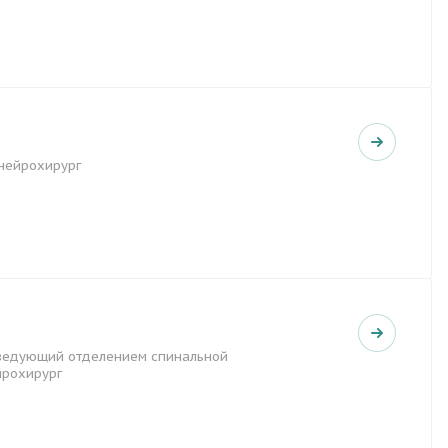
-нейрохирург
аведующий отделением спинальной
йрохирург