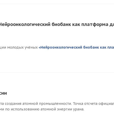
Нейроонкологический биобанк как платформа 
нции молодых учёных
«Нейроонкологический биобанк как пл
сии
нта создания атомной промышленности. Точка отсчета официаль
ми по использованию атомной энергии урана.