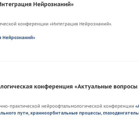
Интеграция Нейрознаний»
рической конференции «Интеграция Нейрознаний».
я Нейрознаний»
ологическая конференция «Актуальные вопросы
аучно-практической нейроофтальмологической конференции
«
льного пути, краниоорбитальные процессы, глазодвигател