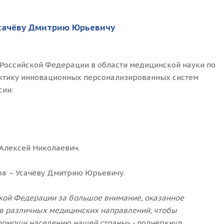
Усачёву Дмитрию Юрьевичу
Российской Федерации в области медицинской науки по
актику инновационных персонализированных систем
сии:
 Алексей Николаевич.
ра – Усачёву Дмитрию Юрьевичу.
ской Федерации за большое внимание, оказанное
ов различных медицинских направлений, чтобы
й помощи населению нашей страны
» - подчеркнул