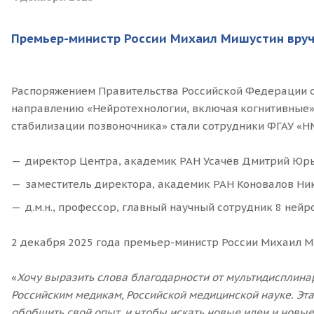
Премьер-министр России Михаил Мишустин вруч
Распоряжением Правительства Российской Федерации от
направлению «Нейротехнологии, включая когнитивные»
стабилизации позвоночника» стали сотрудники ФГАУ «НМ
директор Центра, академик РАН Усачёв Дмитрий Юрь
заместитель директора, академик РАН Коновалов Ни
д.м.н., профессор, главный научный сотрудник 8 ней
2 декабря 2025 года премьер-министр России Михаил 
«
Хочу выразить слова благодарности от мультидисплина
Российским медикам, Российской медицинской науке. Э
обобщить свой опыт, и чтобы искать новые идеи и нов