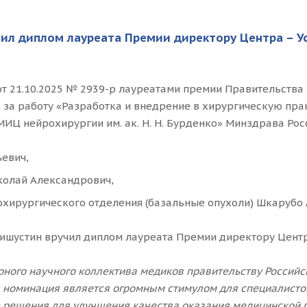
ил диплом лауреата Премии директору Центра – 
 21.10.2025 № 2939-р лауреатами премии Правительства 
 за работу «Разработка и внедрение в хирургическую пр
ИЦ нейрохирургии им. ак. Н. Н. Бурденко» Минздрава Рос
евич,
колай Александрович,
рохирургического отделения (базальные опухоли) Шкарубо
Мишустин вручил диплом лауреата Премии директору Цент
рного научного коллектива медиков правительству Россий
та номинация является огромным стимулом для специалист
ые решения для улучшения качества оказания медицинско