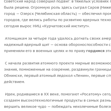
Советский народ совершил подвиг: в тяжелых условиях
была решена. Огромную роль здесь сыграл Саров (Ниже
город — Озерск (Челябинская область) — обеспечил пр
городов, где велись работы по развитию ядерных техно
сегодня вырос НИЦ «Курчатовский институт».
Атомщикам за четыре года удалось догнать своих амери
надежный ядерный щит — основа обороноспособности сов
применяли его в военных целях и по праву
гордимся
эти
С начала развития атомного проекта мирные возможнос
знания, помноженные на озарение, раздвинули границы 
Обнинске, первый атомный ледокол «Ленин», первые спу
действием.
Идеи, родившиеся в ХХ веке, помогают «Росатому» сег
создаем высокотехнологичные продукты в самых разны
вершить великое чудо — побеждать неизлечимые болезни