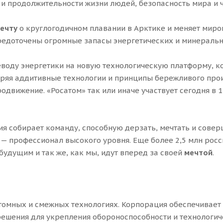
и продолжительности жизни людей, безопасность мира и ч
ечту
о круглогодичном плавании в Арктике и меняет миро
редоточены огромные запасы энергетических и минеральн
воду энергетики на новую технологическую платформу, ко
яя аддитивные технологии и принципы бережливого произ
родвижение. «Росатом» так или иначе участвует сегодня 
ия собирает команду, способную дерзать, мечтать и совер
х — профессионал высокого уровня. Еще более 2,5 млн рос
будущим и так же, как мы, идут вперед за своей
мечтой
.
омных и смежных технологиях. Корпорация обеспечивает с
ешения для укрепления обороноспособности и технологиче