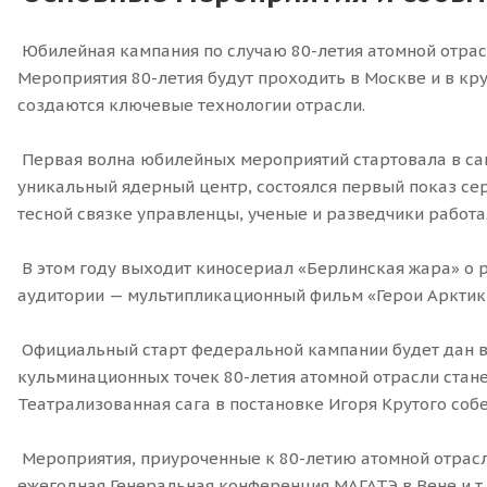
Юбилейная кампания по случаю 80-летия атомной отрас
Мероприятия 80-летия будут проходить в Москве и в к
создаются ключевые технологии отрасли.
Первая волна юбилейных мероприятий стартовала в само
уникальный ядерный центр, состоялся первый показ се
тесной связке управленцы, ученые и разведчики работ
В этом году выходит киносериал «Берлинская жара» о 
аудитории — мультипликационный фильм «Герои Арктики
Официальный старт федеральной кампании будет дан в м
кульминационных точек 80-летия атомной отрасли стан
Театрализованная сага в постановке Игоря Крутого собе
Мероприятия, приуроченные к 80-летию атомной отрасл
ежегодная Генеральная конференция МАГАТЭ в Вене и т. п