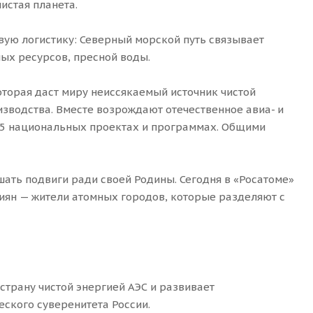
истая планета.
вую логистику: Северный морской путь связывает
ых ресурсов, пресной воды.
торая даст миру неиссякаемый источник чистой
водства. Вместе возрождают отечественное авиа- и
в 15 национальных проектах и программах. Общими
шать подвиги ради своей Родины. Сегодня в «Росатоме»
сиян — жители атомных городов, которые разделяют с
трану чистой энергией АЭС и развивает
ского суверенитета России.