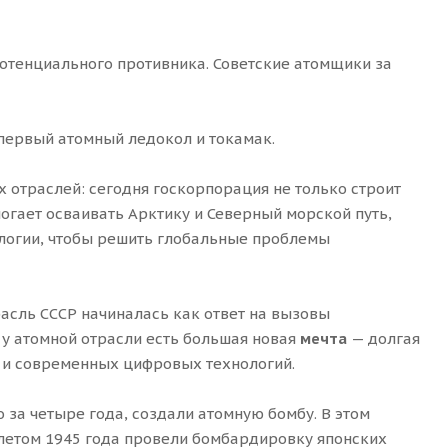
потенциального противника. Советские атомщики за
 первый атомный ледокол и токамак.
 отраслей: сегодня госкорпорация не только строит
могает осваивать Арктику и Северный морской путь,
логии, чтобы решить глобальные проблемы
расль СССР начиналась как ответ на вызовы
у атомной отрасли есть большая новая
мечта
— долгая
в и современных цифровых технологий.
 за четыре года, создали атомную бомбу. В этом
 летом 1945 года провели бомбардировку японских