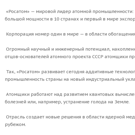
«Росатом» — мировой лидер атомной промышленности: ра
большой мощности в 10 странах и первый в мире экспо
Корпорация номер один в мире — в области обогащения 
Огромный научный и инженерный потенциал, накопленны
отцов-основателей атомного проекта СССР атомщики пр
Так, «Росатом» развивает сегодня аддитивные техноло
промышленность страны на новый индустриальный укла
Атомщики работают над развитием квантовых вычислени
болезней или, например, устранение голода на Земле.
Отрасль создает новые решения в области ядерной мед
рубежом.