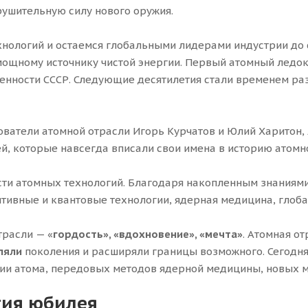
рушительную силу нового оружия.
ологий и остаемся глобальными лидерами индустрии до 
мощному источнику чистой энергии. Первый атомный ледок
енности СССР. Следующие десятилетия стали временем раз
ователи атомной отрасли Игорь Курчатов и Юлий Харитон
ей, которые навсегда вписали свои имена в историю атом
сти атомных технологий. Благодаря накопленным знаниями
ивные и квантовые технологии, ядерная медицина, глобаль
трасли — «
гордость
»
,
«
вдохновение
»
,
«
мечта
»
. Атомная о
ляли
поколения и расширяли границы возможного. Сегодня
ергии атома, передовых методов ядерной медицины, новых
тия юбилея