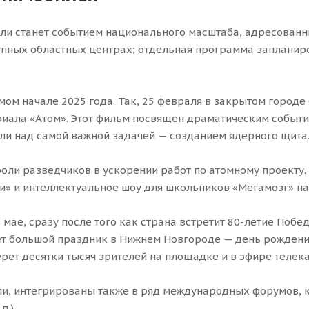
ли станет событием национального масштаба, адресованн
рупных областных центрах; отдельная программа запланир
м начале 2025 года. Так, 25 февраля в закрытом городе 
риала «Атом». Этот фильм посвящен драматическим событи
али над самой важной задачей — созданием ядерного щита
роли разведчиков в ускорении работ по атомному проекту
» и интеллектуальное шоу для школьников «Мегамозг» на
ае, сразу после того как страна встретит 80-летие Побед
ет большой праздник в Нижнем Новгороде — день рождения
рет десятки тысяч зрителей на площадке и в эфире телека
и, интегрированы также в ряд международных форумов, к
.).