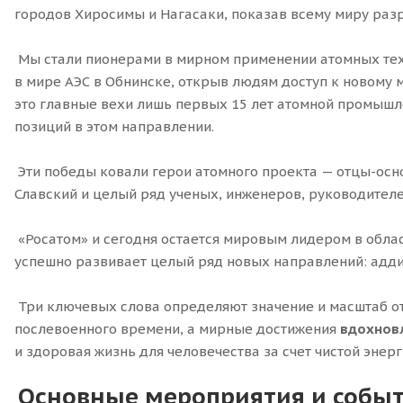
городов Хиросимы и Нагасаки, показав всему миру раз
Мы стали пионерами в мирном применении атомных техн
в мире АЭС в Обнинске, открыв людям доступ к новому 
это главные вехи лишь первых 15 лет атомной промышл
позиций в этом направлении.
Эти победы ковали герои атомного проекта — отцы-осн
Славский и целый ряд ученых, инженеров, руководител
«Росатом» и сегодня остается мировым лидером в обла
успешно развивает целый ряд новых направлений: аддит
Три ключевых слова определяют значение и масштаб о
послевоенного времени, а мирные достижения
вдохнов
и здоровая жизнь для человечества за счет чистой эн
Основные мероприятия и собы