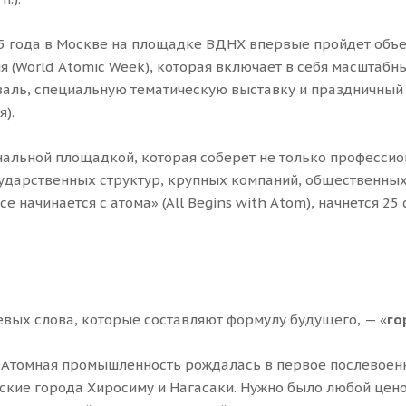
025 года в Москве на площадке ВДНХ впервые пройдет об
я (World Atomic Week), которая включает в себя масшта
валь, специальную тематическую выставку и праздничный
).
льной площадкой, которая соберет не только профессион
дарственных структур, крупных компаний, общественных 
 начинается с атома» (All Begins with Atom), начнется 25
вых слова, которые составляют формулу будущего, — «
го
. Атомная промышленность рождалась в первое послевоенно
нские города Хиросиму и Нагасаки. Нужно было любой це