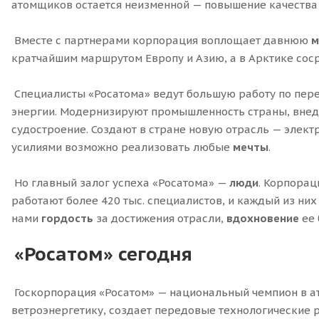
атомщиков остается неизменной — повышение качества 
Вместе с партнерами корпорация воплощает давнюю
м
кратчайшим маршрутом Европу и Азию, а в Арктике сос
Специалисты «Росатома» ведут большую работу по пере
энергии. Модернизируют промышленность страны, внедр
судостроение. Создают в стране новую отрасль — элект
усилиями возможно реализовать любые
мечты
.
Но главный залог успеха «Росатома» —
люди
. Корпорац
работают более 420 тыс. специалистов, и каждый из ни
нами
гордость
за достижения отрасли,
вдохновение
ее 
«Росатом
» сегодня
Госкорпорация «Росатом» — национальный чемпион в ат
ветроэнергетику, создает передовые технологические р