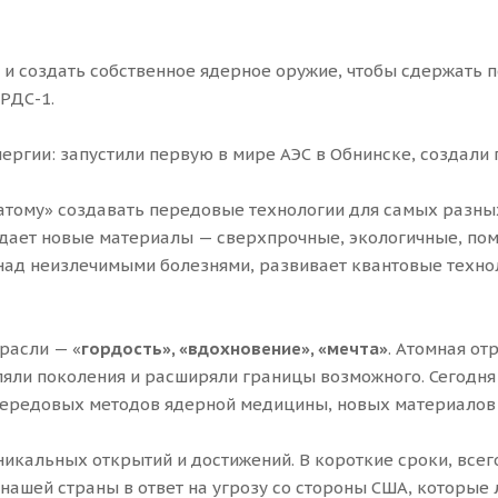
 и создать собственное ядерное оружие, чтобы сдержать 
 РДС-1.
ергии: запустили первую в мире АЭС в Обнинске, создали
атому» создавать передовые технологии для самых разных
создает новые материалы — сверхпрочные, экологичные, по
ад неизлечимыми болезнями, развивает квантовые техно
расли — «
гордость
»
,
«
вдохновение
»
,
«
мечта
»
. Атомная от
яли поколения и расширяли границы возможного. Сегодня 
, передовых методов ядерной медицины, новых материало
икальных открытий и достижений. В короткие сроки, всего
нашей страны в ответ на угрозу со стороны США, которые