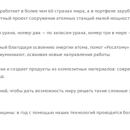
ботает в более чем 60 странах мира, а в портфеле заруб
ртный проект сооружения атомных станций малой мощности
урана, номер два — по запасам урана, номер три в мире 
й благодаря освоению энергии атома, помог «Росатому»
иумножают, осваивая новые направления работы.
гии и создает продукты из композитных материалов: сов
д.
й, чтобы дать возможность миру решать такие сложные з
ицины: в год с помощью наших технологий проводится бо