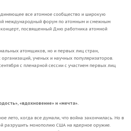
ъединяющее все атомное сообщество и широкую
бный международный форум по атомным и смежным
 концерт, посвященный Дню работника атомной
альных атомщиков, но и первых лиц стран,
организаций, ученых и научных популяризаторов.
 сентября с пленарной сессии с участием первых лиц
рдость
»
,
«
вдохновение
»
и
«
мечта
»
.
е лето, когда все думали, что война закончилась. Но в
ной разрушить монополию США на ядерное оружие.