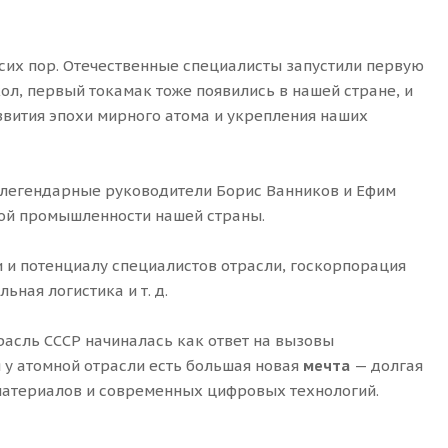
сих пор. Отечественные специалисты запустили первую
ол, первый токамак тоже появились в нашей стране, и
вития эпохи мирного атома и укрепления наших
, легендарные руководители Борис Ванников и Ефим
ной промышленности нашей страны.
 и потенциалу специалистов отрасли, госкорпорация
ная логистика и т. д.
трасль СССР начиналась как ответ на вызовы
 у атомной отрасли есть большая новая
мечта
— долгая
 материалов и современных цифровых технологий.