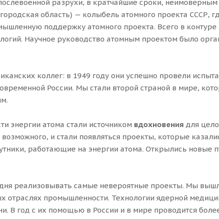
 послевоенной разрухи, в кратчайшие сроки, неимоверным
городская область) — колыбель атомного проекта СССР, г
омышленную поддержку атомного проекта. Всего в контур
логий. Научное руководство атомным проектом было орга
канских коллег: в 1949 году они успешно провели испыта
ременной России. Мы стали второй страной в мире, котор
м.
ти энергии атома стали источником
вдохновения
для цело
возможного, и стали появляться проекты, которые казалис
тники, работающие на энергии атома. Открылись новые пу
одня реализовывать самые невероятные проекты. Мы вышл
х отраслях промышленности. Технологии ядерной медици
. В год с их помощью в России и в мире проводится боле