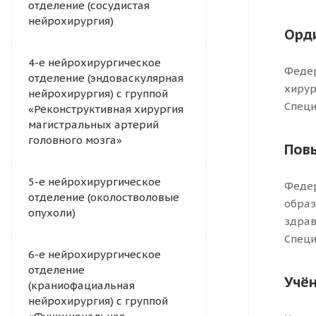
отделение (сосудистая
нейрохирургия)
Орд
4-e нейрохирургическое
Федер
отделение (эндоваскулярная
хирур
нейрохирургия) с группой
Специ
«Реконструктивная хирургия
магистральных артерий
головного мозга»
Пов
5-е нейрохирургическое
Федер
отделение (околостволовые
образ
опухоли)
здрав
Специ
6-е нейрохирургическое
отделение
Учён
(краниофациальная
нейрохирургия) с группой