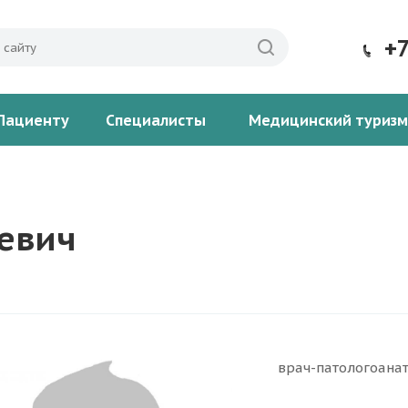
+
Пациенту
Специалисты
Медицинский туризм
евич
врач-патологоана