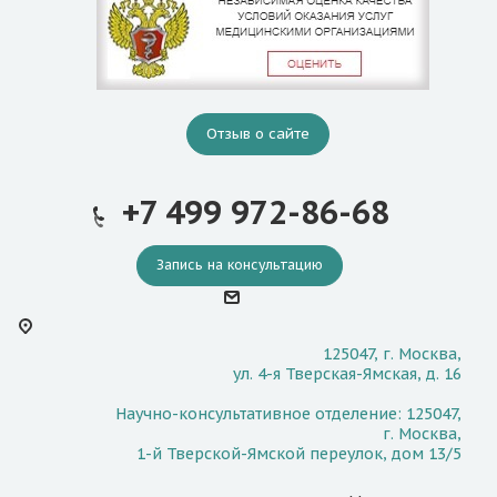
для улучшения кровообращения
мозга. Также был разработан новый
комплексный подход к лечению
данной редкой группы пациентов,
включающий диагностику,
Отзыв о сайте
хирургическое лечение и
послеоперационное длительное
+7 499 972-86-68
наблюдение пациентов.
Запись на консультацию
125047, г. Москва,
ул. 4-я Тверская-Ямская, д. 16
Научно-консультативное отделение: 125047,
г. Москва,
1-й Тверской-Ямской переулок, дом 13/5