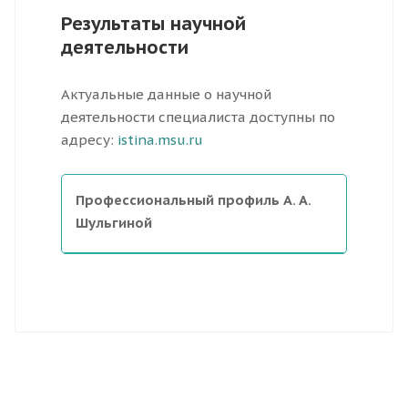
Результаты научной
деятельности
Актуальные данные о научной
деятельности специалиста доступны по
адресу:
istina.msu.ru
Профессиональный профиль А. А.
Шульгиной
Основной сферой деятельности
является сосудистая нейрохирургия
– стено-окклюзирующая патология
брахиоцефальных артерий
(атеросклероз сонных, позвоночных
артерий), профилактика и лечение
последствий ишемического инсульта