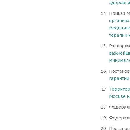
здоровья
Приказ М
организа
медицинс
терапии 
Распоряж
важнейши
минималь
Постанов
гарантий
Территор
Москве н
Федераль
Федераль
Постанов