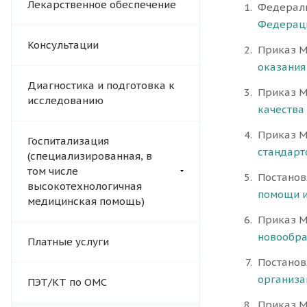
Лекарственное обеспечение
Федеральн
Федерации
Консультации
Приказ М
оказания
Диагностика и подготовка к
Приказ М
исследованию
качества
Приказ М
Госпитализация
стандарт
(специализированная, в
том числе
Постанов
высокотехнологичная
помощи и
медицинская помощь)
Приказ М
новообра
Платные услуги
Постанов
организа
ПЭТ/КТ по ОМС
Приказ М