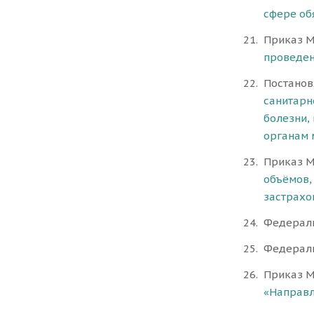
сфере об
Приказ М
проведен
Постанов
санитарн
болезни,
органам 
Приказ Ми
объёмов,
застрахо
Федераль
Федераль
Приказ М
«Направл