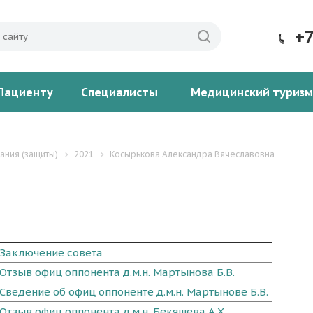
+
Пациенту
Специалисты
Медицинский туризм
ания (защиты)
2021
Косырькова Александра Вячеславовна
Заключение совета
Отзыв офиц оппонента д.м.н. Мартынова Б.В.
Сведение об офиц оппоненте д.м.н. Мартынове Б.В.
Отзыв офиц оппонента д.м.н. Бекяшева А.Х.