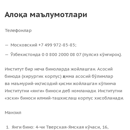
Алоқа маълумотлари
Телефонлар
Московский
+7 499 972-85-85
;
Ўзбекистонда 0 0 800 2000 08 07 (пулсиз кўнғироқ).
Институт бир неча биноларда жойлашган. Асосий
бинода (хирургик корпус) ҳамма асосий бўлимлар
ва маъмурий-иқтисодий қисми жойлашган кўпинча
Институтни «янги» биноси деб номланади. Институтни
«эски» биноси илмий-ташхислаш корпус хисобланади.
Манзил
Янги бино: 4-чи Тверская-Ямская кўчаси, 16,