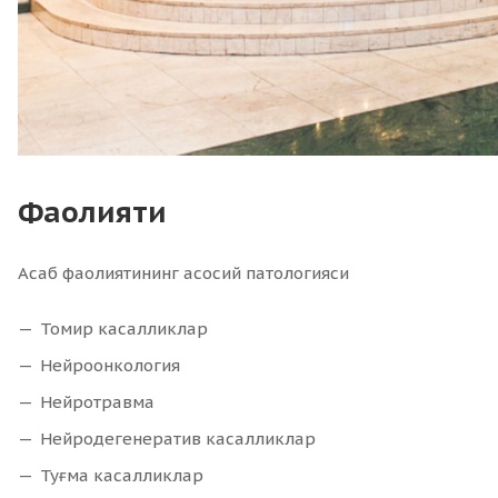
Фаолияти
Асаб фаолиятининг асосий патологияси
Томир касалликлар
Нейроонкология
Нейротравма
Нейродегенератив касалликлар
Туғма касалликлар