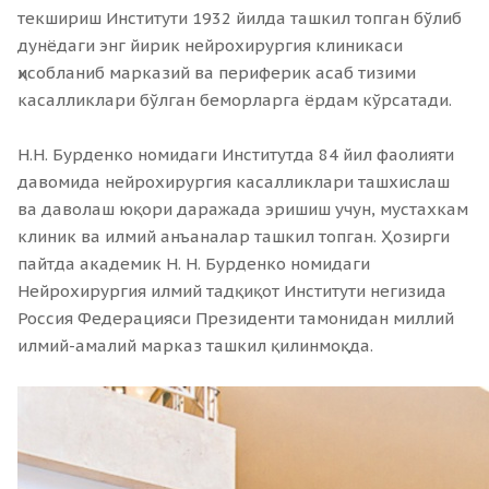
текшириш Институти 1932 йилда ташкил топган бўлиб
дунёдаги энг йирик нейрохирургия клиникаси
ҳисобланиб марказий ва периферик асаб тизими
касалликлари бўлган беморларга ёрдам кўрсатади.
Н.Н. Бурденко номидаги Институтда 84 йил фаолияти
давомида нейрохирургия касалликлари ташхислаш
ва даволаш юқори даражада эришиш учун, мустахкам
клиник ва илмий анъаналар ташкил топган. Ҳозирги
пайтда академик
Н. Н. Бурденко
номидаги
Нейрохирургия илмий тадқиқот Институти негизида
Россия Федерацияси Президенти тамонидан миллий
илмий-амалий марказ ташкил қилинмоқда.