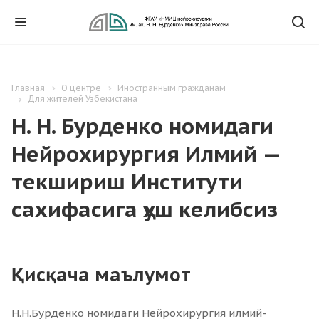
Главная
О центре
Иностранным гражданам
Для жителей Узбекистана
Н. Н. Бурденко номидаги
Нейрохирургия Илмий —
текшириш Институти
сахифасига ҳуш келибсиз
Қисқача маълумот
Н.Н.Бурденко номидаги Нейрохирургия илмий-