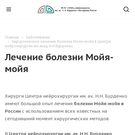
Главная
Заболевания
Хирургическое лечение болезни Мойя-мойя в Центре
нейрохирургии им.акад.Н.Н.Бурденко
Лечение болезни Мойя-
мойя
Хирурги Центра нейрохирургии им. ак. Н.Н. Бурденко
имеют большой опыт лечения
болезни Мойя-мойя в
России
с использованием всех известных на
сегодняшний момент хирургических методов.
В
Центре нейрохирургии им. ак. Н.Н. Бурденко